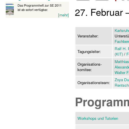
Das Programmheft zur SE 2011
27. Februar 
ist ab sofort verfügbar.
[mehr]
Karlsruh
Veranstalter:
Unterst
Fachber
Ralf H.
Tagungsleiter:
(KIT)
/
F
Matthia
Organisations-
Alexande
komitee:
Walter F
Zoya Du
Organisationsteam:
Rentsch
Program
Workshops und Tutorien