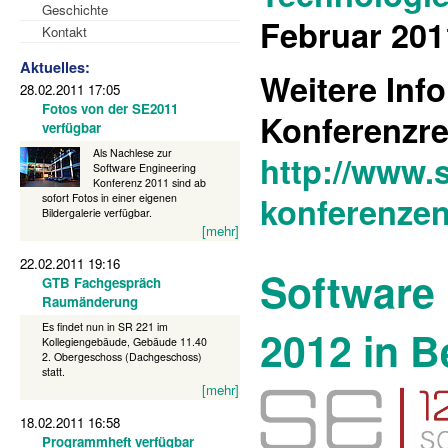
Geschichte
Februar 201
Kontakt
Aktuelles:
Weitere Inf
28.02.2011 17:05
Fotos von der SE2011
Konferenzre
verfügbar
Als Nachlese zur
http://www.
Software Engineering
Konferenz 2011 sind ab
konferenzen
sofort Fotos in einer eigenen
Bildergalerie verfügbar.
[mehr]
22.02.2011 19:16
Software
GTB Fachgespräch
Raumänderung
Es findet nun in SR 221 im
2012 in B
Kollegiengebäude, Gebäude 11.40
2. Obergeschoss (Dachgeschoss)
statt.
[mehr]
18.02.2011 16:58
Programmheft verfügbar